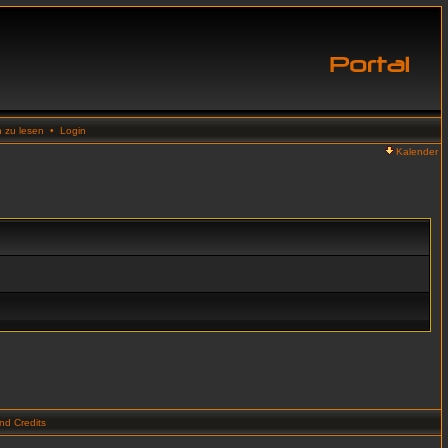
n zu lesen
•
Login
Kalender
d Credits