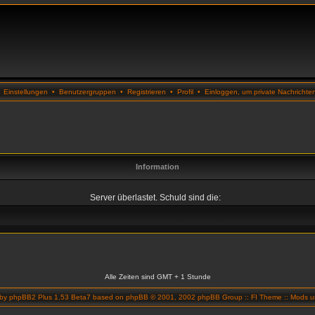
•
Einstellungen
•
Benutzergruppen
•
Registrieren
•
Profil
•
Einloggen, um private Nachrichte
Information
Server überlastet. Schuld sind die:
Alle Zeiten sind GMT + 1 Stunde
 by
phpBB2 Plus 1.53 Beta7
based on
phpBB
© 2001, 2002 phpBB Group ::
FI Theme
::
Mods un