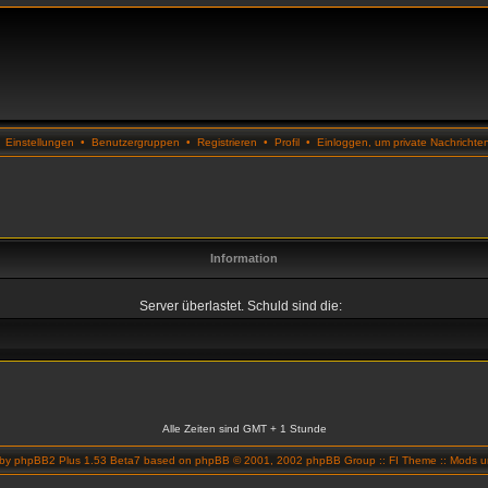
•
Einstellungen
•
Benutzergruppen
•
Registrieren
•
Profil
•
Einloggen, um private Nachrichte
Information
Server überlastet. Schuld sind die:
Alle Zeiten sind GMT + 1 Stunde
 by
phpBB2 Plus 1.53 Beta7
based on
phpBB
© 2001, 2002 phpBB Group ::
FI Theme
::
Mods un