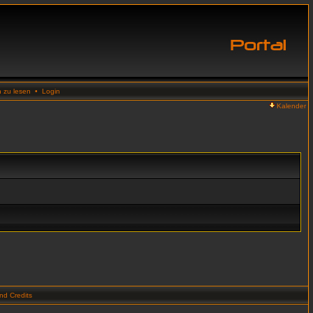
n zu lesen
•
Login
Kalender
d Credits