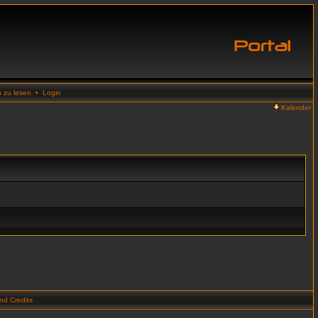
n zu lesen
•
Login
Kalender
d Credits