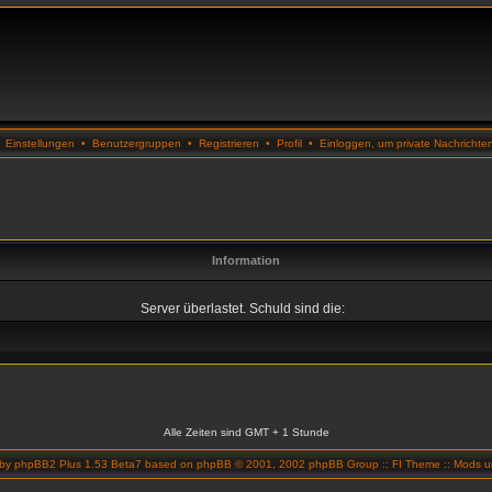
•
Einstellungen
•
Benutzergruppen
•
Registrieren
•
Profil
•
Einloggen, um private Nachrichte
Information
Server überlastet. Schuld sind die:
Alle Zeiten sind GMT + 1 Stunde
 by
phpBB2 Plus 1.53 Beta7
based on
phpBB
© 2001, 2002 phpBB Group ::
FI Theme
::
Mods un