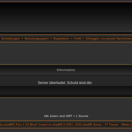
•
Einstellungen
•
Benutzergruppen
•
Registrieren
•
Profil
•
Einloggen, um private Nachrichte
Information
Server überlastet. Schuld sind die:
Alle Zeiten sind GMT + 1 Stunde
 by
phpBB2 Plus 1.53 Beta7
based on
phpBB
© 2001, 2002 phpBB Group ::
FI Theme
::
Mods un