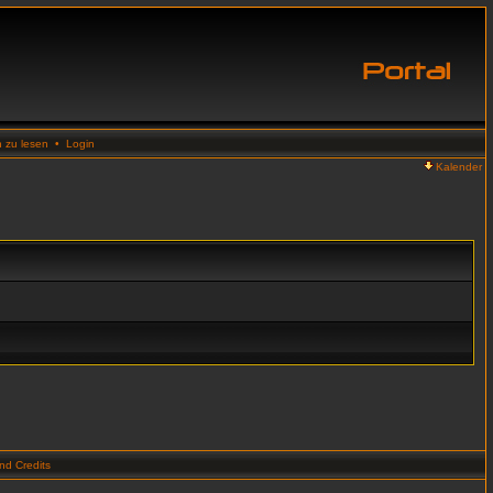
n zu lesen
•
Login
Kalender
d Credits