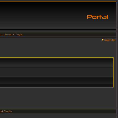
n zu lesen
•
Login
Kalender
d Credits