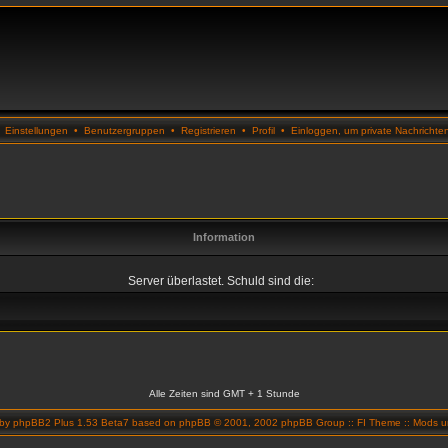
•
Einstellungen
•
Benutzergruppen
•
Registrieren
•
Profil
•
Einloggen, um private Nachrichte
Information
Server überlastet. Schuld sind die:
Alle Zeiten sind GMT + 1 Stunde
 by
phpBB2 Plus 1.53 Beta7
based on
phpBB
© 2001, 2002 phpBB Group ::
FI Theme
::
Mods un