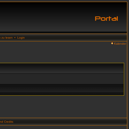
n zu lesen
•
Login
Kalender
d Credits