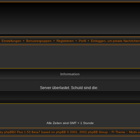
•
Einstellungen
•
Benutzergruppen
•
Registrieren
•
Profil
•
Einloggen, um private Nachrichte
Information
Server überlastet. Schuld sind die:
Alle Zeiten sind GMT + 1 Stunde
 by
phpBB2 Plus 1.53 Beta7
based on
phpBB
© 2001, 2002 phpBB Group ::
FI Theme
::
Mods un