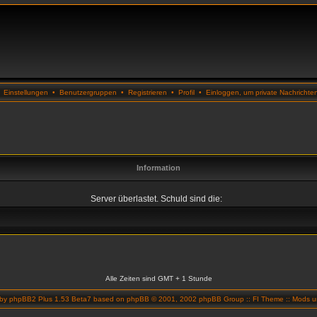
•
Einstellungen
•
Benutzergruppen
•
Registrieren
•
Profil
•
Einloggen, um private Nachrichte
Information
Server überlastet. Schuld sind die:
Alle Zeiten sind GMT + 1 Stunde
 by
phpBB2 Plus 1.53 Beta7
based on
phpBB
© 2001, 2002 phpBB Group ::
FI Theme
::
Mods un