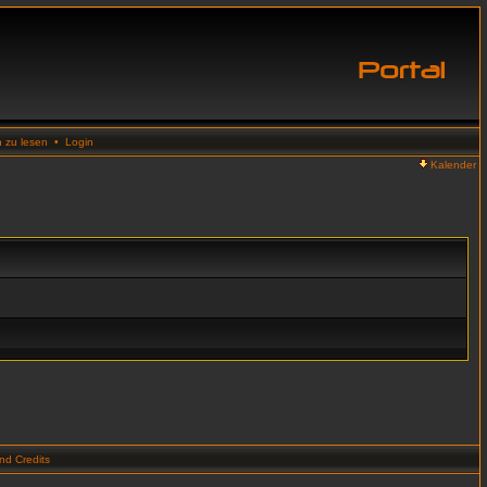
n zu lesen
•
Login
Kalender
d Credits