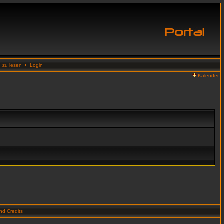
n zu lesen
•
Login
Kalender
d Credits