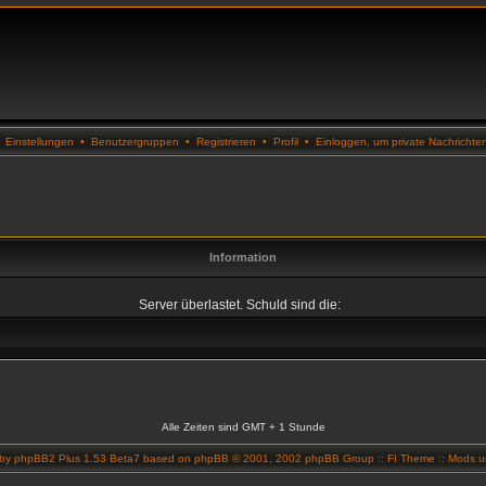
•
Einstellungen
•
Benutzergruppen
•
Registrieren
•
Profil
•
Einloggen, um private Nachrichte
Information
Server überlastet. Schuld sind die:
Alle Zeiten sind GMT + 1 Stunde
 by
phpBB2 Plus 1.53 Beta7
based on
phpBB
© 2001, 2002 phpBB Group ::
FI Theme
::
Mods un