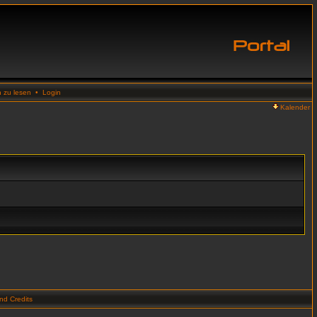
n zu lesen
•
Login
Kalender
d Credits