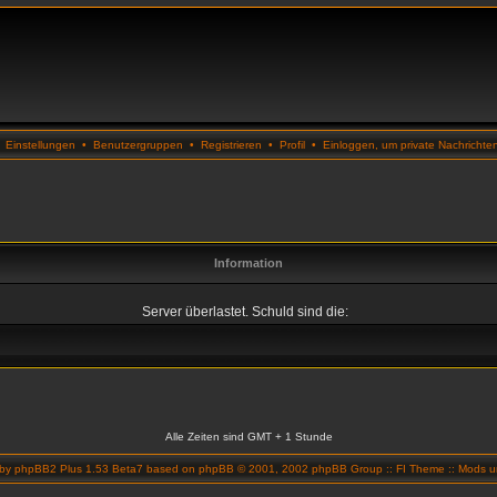
•
Einstellungen
•
Benutzergruppen
•
Registrieren
•
Profil
•
Einloggen, um private Nachrichte
Information
Server überlastet. Schuld sind die:
Alle Zeiten sind GMT + 1 Stunde
 by
phpBB2 Plus 1.53 Beta7
based on
phpBB
© 2001, 2002 phpBB Group ::
FI Theme
::
Mods un