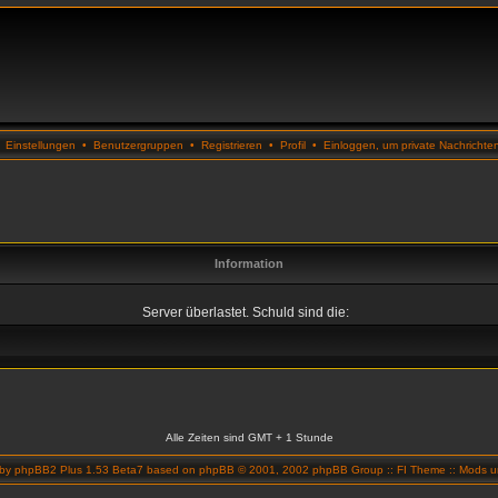
•
Einstellungen
•
Benutzergruppen
•
Registrieren
•
Profil
•
Einloggen, um private Nachrichte
Information
Server überlastet. Schuld sind die:
Alle Zeiten sind GMT + 1 Stunde
 by
phpBB2 Plus 1.53 Beta7
based on
phpBB
© 2001, 2002 phpBB Group ::
FI Theme
::
Mods un