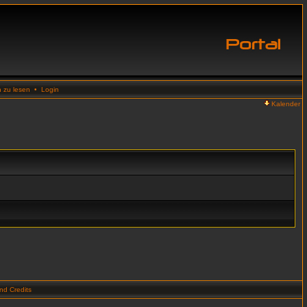
n zu lesen
•
Login
Kalender
d Credits