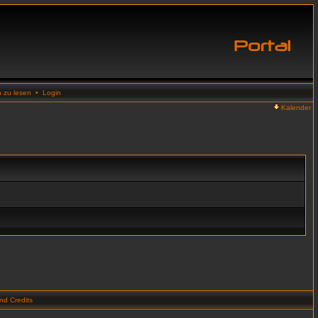
n zu lesen
•
Login
Kalender
d Credits