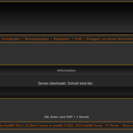
•
Einstellungen
•
Benutzergruppen
•
Registrieren
•
Profil
•
Einloggen, um private Nachrichte
Information
Server überlastet. Schuld sind die:
Alle Zeiten sind GMT + 1 Stunde
 by
phpBB2 Plus 1.53 Beta7
based on
phpBB
© 2001, 2002 phpBB Group ::
FI Theme
::
Mods un