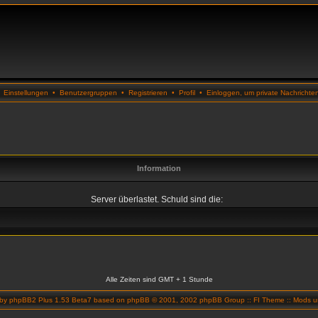
•
Einstellungen
•
Benutzergruppen
•
Registrieren
•
Profil
•
Einloggen, um private Nachrichte
Information
Server überlastet. Schuld sind die:
Alle Zeiten sind GMT + 1 Stunde
 by
phpBB2 Plus 1.53 Beta7
based on
phpBB
© 2001, 2002 phpBB Group ::
FI Theme
::
Mods un