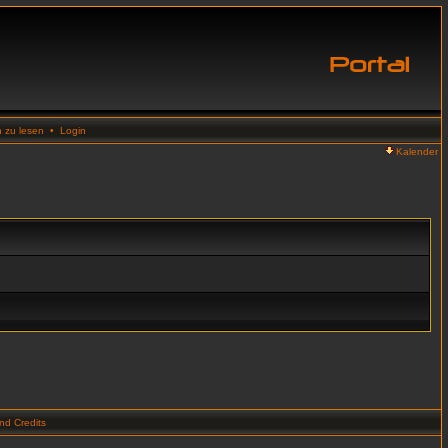
n zu lesen
•
Login
Kalender
d Credits