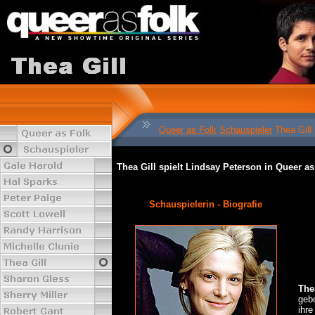
Queer as Folk
Schauspieler
Thea Gill
Thea Gill spielt Lindsay Peterson in Queer as
Schauspielerin - Biografie
The
geb
ihre