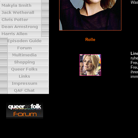
Was
Rolle
Lin
ruhe
Fre
Fre
ihre
imme