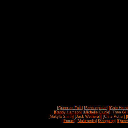
[
Queer as Folk
] [
Schauspieler
] [
Gale Harol
[
Randy Harrison
] [
Michelle Clunie
] [Thea Gill]
[
Makyla Smith
] [
Jack Wetherall
] [
Chris Potter
] [
[
Forum
] [
Multimedia
] [
Shopping
] [
Queer