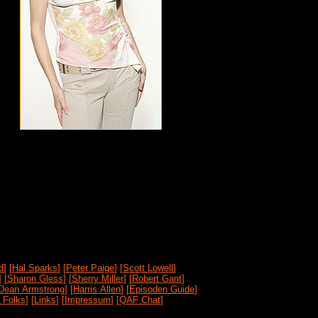
d
] [
Hal Sparks
] [
Peter Paige
] [
Scott Lowell
]
 [
Sharon Gless
] [
Sherry Miller
] [
Robert Gant
]
Dean Armstrong
] [
Harris Allen
] [
Episoden Guide
]
 Folks
] [
Links
] [
Impressum
] [
QAF Chat
]